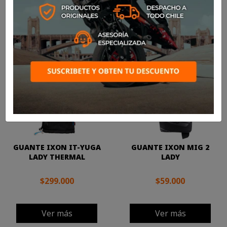

Más nuevos
Mostrando 1-24 de 69 artículo(s)
GUANTE IXON IT-YUGA
GUANTE IXON MIG 2
LADY THERMAL
LADY
$299.000
$59.000
Ver más
Ver más