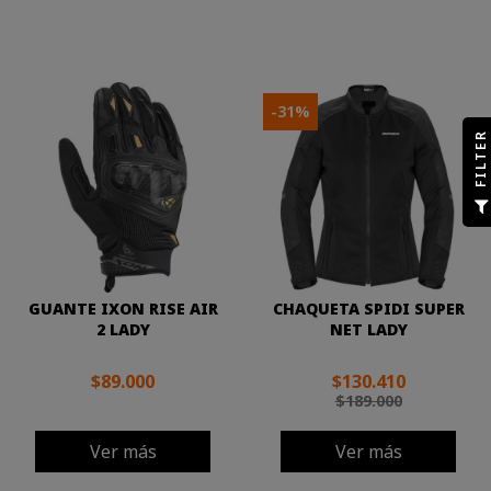
-31%
R
F
I
L
T
E
GUANTE IXON RISE AIR
CHAQUETA SPIDI SUPER
2 LADY
NET LADY
$89.000
$130.410
$189.000
Ver más
Ver más