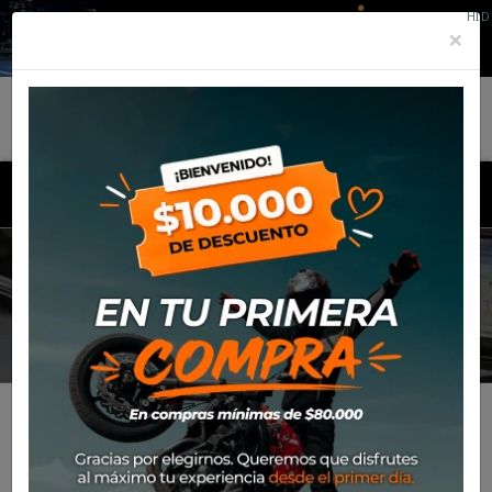
HID
×
MENU
MUJER
Inicio
Productos
Equipamiento
Para el piloto
Mujer