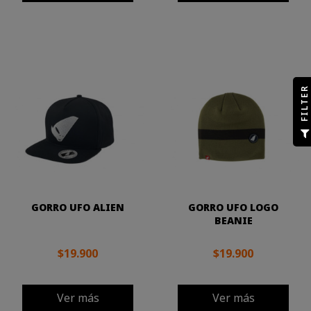
R
F
I
L
T
E
GORRO UFO ALIEN
GORRO UFO LOGO
BEANIE
$19.900
$19.900
Ver más
Ver más