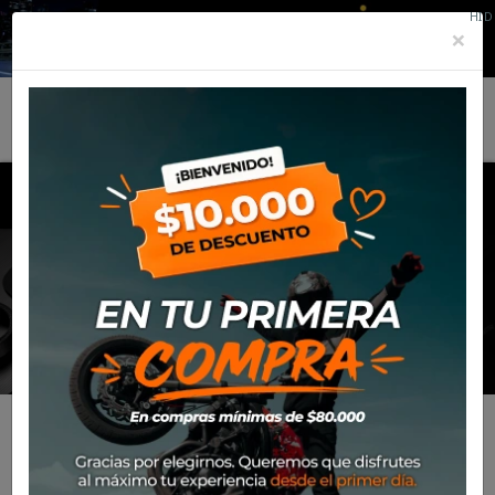
HID
×
MENU
LIFESTYLE
Inicio
Productos
Equipamiento
Para el piloto
Lifestyle