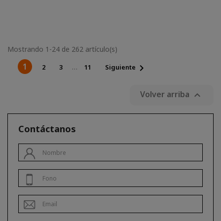
Mostrando 1-24 de 262 artículo(s)
1

…
2
3
11
Siguiente
Volver arriba

Contáctanos