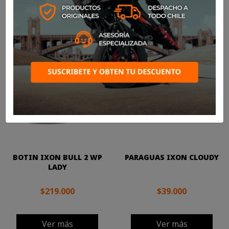

Más nuevos
Mostrando 1-24 de 262 artículo(s)
BOTIN IXON BULL 2 WP
PARAGUAS IXON CLOUDY
LADY
$219.000
$39.000
Ver más
Ver más