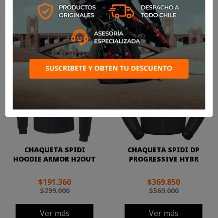

Más nuevos
Mostrando 1-24 de 129 artículo(s)
-36%
-35%
CHAQUETA SPIDI
CHAQUETA SPIDI DP
HOODIE ARMOR H2OUT
PROGRESSIVE HYBR
$191.360
$369.850
$299.000
$569.000
Ver más
Ver más