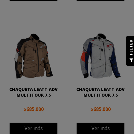
R
F
I
L
T
E
CHAQUETA LEATT ADV
CHAQUETA LEATT ADV
MULTITOUR 7.5
MULTITOUR 7.5
$685.000
$685.000
Ver más
Ver más