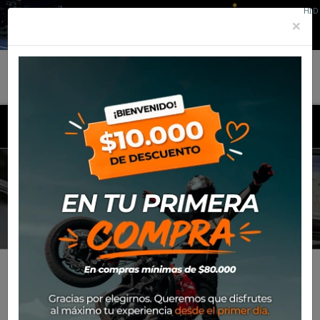
HID
×
MENU
CHAQUETAS
Inicio
Productos
Equipamiento
Para el piloto
Calle
Chaquetas