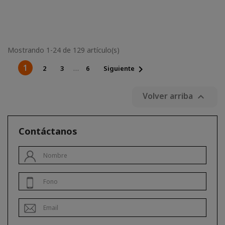
Mostrando 1-24 de 129 artículo(s)
1

…
2
3
6
Siguiente
Volver arriba

Contáctanos