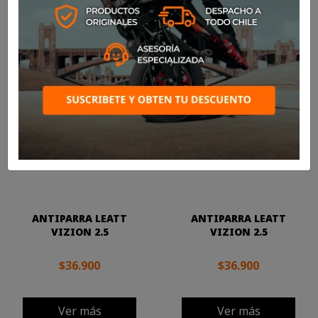

Más nuevos
Mostrando 1-24 de 57 artículo(s)
ANTIPARRA LEATT
ANTIPARRA LEATT
VIZION 2.5
VIZION 2.5
$36.900
$36.900
Ver más
Ver más