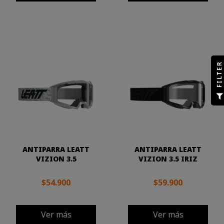
R
F
I
L
T
E
ANTIPARRA LEATT
ANTIPARRA LEATT
VIZION 3.5
VIZION 3.5 IRIZ
$54.900
$59.900
Ver más
Ver más