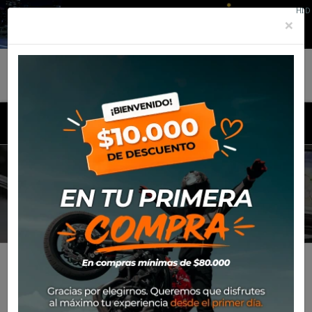
HID
×
MENU
ANTIPARRAS
Inicio
Productos
Equipamiento
Para el piloto
Off-
Road
Antiparras