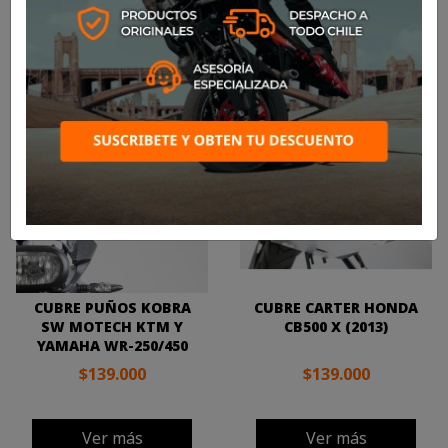

Más nuevos
Mostrando 1-19 de 19 artículo(s)
CUBRE PUÑOS KOBRA
CUBRE CARTER HONDA
SW MOTECH KTM Y
CB500 X (2013)
YAMAHA WR-250/450
$139.000
$139.000
Ver más
Ver más