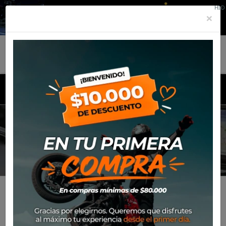
HID
×
MENU
CUBRECARTER
Inicio
Productos
Equipamiento
Para tu moto
Cubrecarter