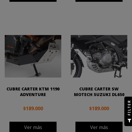
CUBRE CARTER KTM 1190
CUBRE CARTER SW
ADVENTURE
MOTECH SUZUKI DL650
R
$189.000
$189.000
F
I
L
T
E
Ver más
Ver más