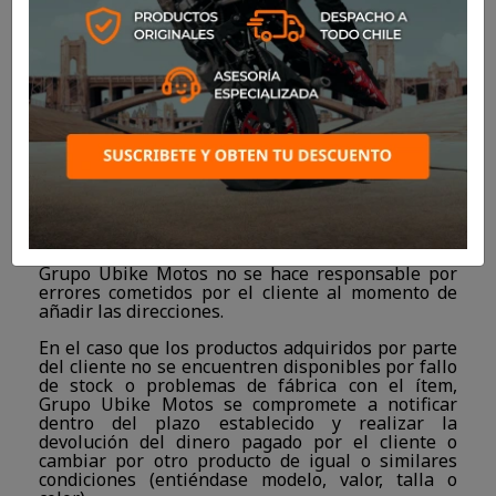
productos a cualquier región de Chile, es
importante aclarar que Grupo Ubike Motos no
hace despachos internacionales.
Todos los despachos tienen un margen de entrega
aproximado de entre dos (2) y diez (10) días
hábiles, dependiendo del lugar de destino y del
transportista. El valor del envío estará indicado
antes de realizar la compra del producto bajo las
tarifas de Starken Tur-bus. No se realizan
despacho los días sábados, domingos o festivos.
Es responsabilidad del cliente añadir la dirección
de domicilio para despachos de forma correcta,
Grupo Ubike Motos no se hace responsable por
errores cometidos por el cliente al momento de
añadir las direcciones.
En el caso que los productos adquiridos por parte
del cliente no se encuentren disponibles por fallo
de stock o problemas de fábrica con el ítem,
Grupo Ubike Motos se compromete a notificar
dentro del plazo establecido y realizar la
devolución del dinero pagado por el cliente o
cambiar por otro producto de igual o similares
condiciones (entiéndase modelo, valor, talla o