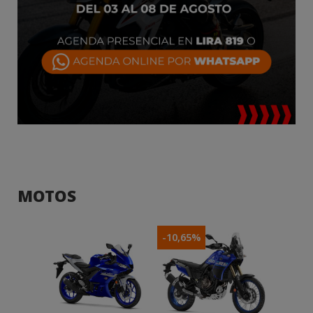
UbikeMotos
MOTOS
-10,65%