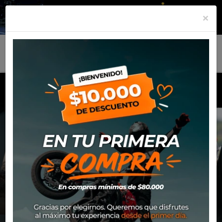
×
MENU