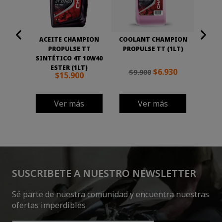
ACEITE CHAMPION
COOLANT CHAMPION
ACEIT
PROPULSE TT
PROPULSE TT (1LT)
OIL 
SINTÉTICO 4T 10W40
ESTER (1LT)
$6.930
$9.900
$15
$15.900
Ver más
Ver más
SUSCRIBETE A NUESTRO NEWSLETTER
Sé parte de nuestra comunidad y encuentra nuestras
ofertas imperdibles