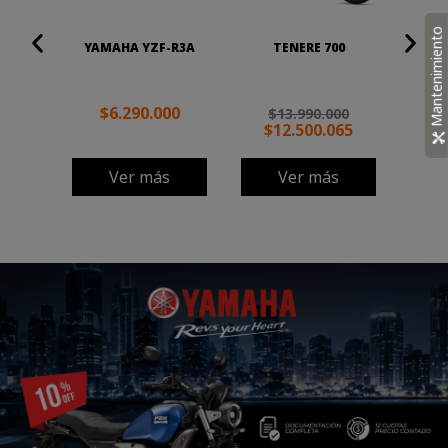
HA
Mantenimiento
YAMAHA YZF-R3A
TENERE 700
$
$6.290.000
$13.990.000
$12.500.065
Ver más
Ver más