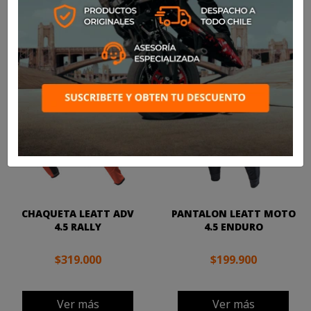

Más nuevos
Mostrando 1-24 de 383 artículo(s)
CHAQUETA LEATT ADV
PANTALON LEATT MOTO
4.5 RALLY
4.5 ENDURO
$319.000
$199.900
Ver más
Ver más