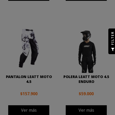
R
F
I
L
T
E
PANTALON LEATT MOTO
POLERA LEATT MOTO 4.5
4.5
ENDURO
$157.900
$59.000
Ver más
Ver más