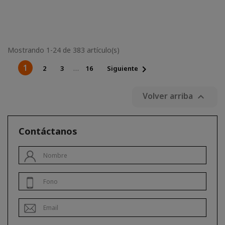
Mostrando 1-24 de 383 artículo(s)
1

…
2
3
16
Siguiente
Volver arriba

Contáctanos