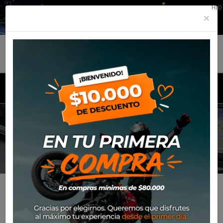
HID
×
MENU
OFF-ROAD
Inicio
Productos
Equipamiento
Para el piloto
Off-
Road