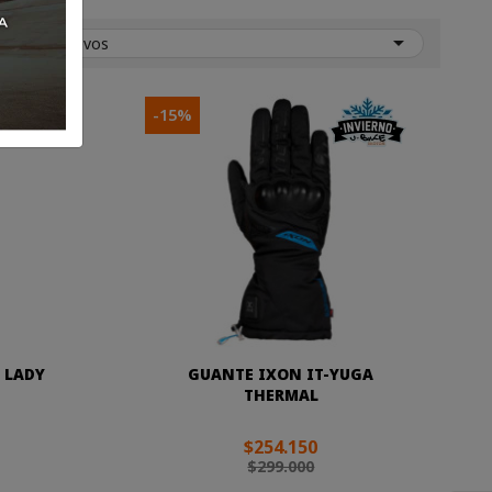

Más nuevos
-15%
 LADY
GUANTE IXON IT-YUGA
THERMAL
$254.150
$299.000