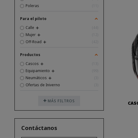
Poleras
11
Para el piloto
Calle
44
Mujer
12
Off-Road
42
Productos
Cascos
13
Equipamiento
99
Neumáticos
3
Ofertas de Iniverno
3
MÁS FILTROS
CAS
Contáctanos