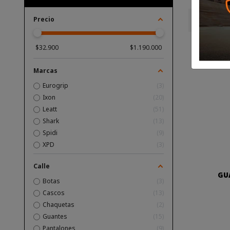
Precio
Hay 99 pr
$
32.900
$
1.190.000
-15%
Marcas
Eurogrip
3
Ixon
20
Leatt
51
Shark
13
Spidi
9
XPD
3
Calle
GU
Botas
3
Cascos
13
Chaquetas
2
Guantes
15
Pantalones
9