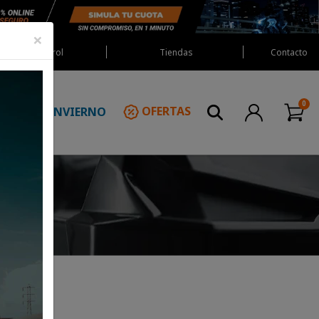
×
Red Castrol
Tiendas
Contacto
INVIERNO
OFERTAS
N
NTO