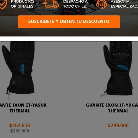
oductos.
ANTE IXON IT-YASUR
GUANTE IXON IT-YUGA
THERMAL
THERMAL
$262.650
$299.000
$309.000