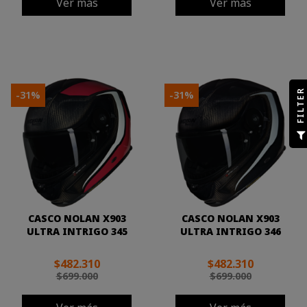
Ver más
Ver más
R
-31%
-31%
F
I
L
T
E
CASCO NOLAN X903
CASCO NOLAN X903
ULTRA INTRIGO 345
ULTRA INTRIGO 346
$482.310
$482.310
$699.000
$699.000