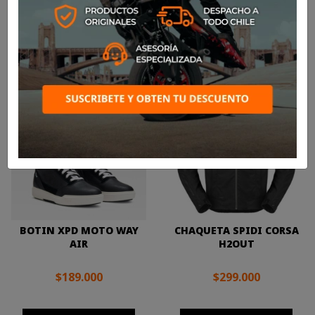

Más nuevos
Mostrando 1-24 de 27 artículo(s)
BOTIN XPD MOTO WAY
CHAQUETA SPIDI CORSA
AIR
H2OUT
$189.000
$299.000