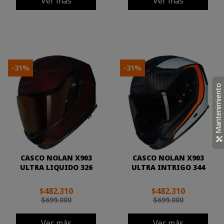
Ver más
Ver más
-31%
-31%
Mantenimiento
CASCO NOLAN X903
CASCO NOLAN X903
ULTRA LIQUIDO 326
ULTRA INTRIGO 344
$482.310
$482.310
$699.000
$699.000
Ver más
Ver más