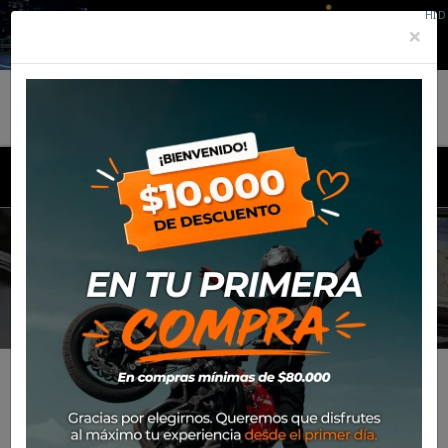
HID
×
MENU
HASTA 25% DE
DESCUENTO
Inicio
Productos
Hasta 25% de descuento