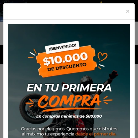
×
MENU
Inicio
Productos
Equipamiento
Para el piloto
Off-
Road
Antiparras
Antiparra Leatt Velocity 5.5