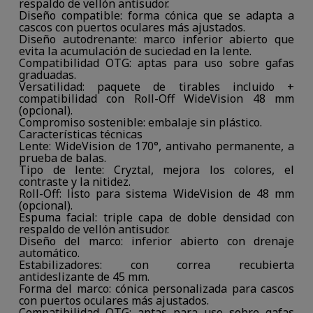
respaldo de vellón antisudor.
Diseño compatible: forma cónica que se adapta a
cascos con puertos oculares más ajustados.
Diseño autodrenante: marco inferior abierto que
evita la acumulación de suciedad en la lente.
Compatibilidad OTG: aptas para uso sobre gafas
graduadas.
Versatilidad: paquete de tirables incluido +
compatibilidad con Roll-Off WideVision 48 mm
(opcional).
Compromiso sostenible: embalaje sin plástico.
Características técnicas
Lente: WideVision de 170°, antivaho permanente, a
prueba de balas.
Tipo de lente: Cryztal, mejora los colores, el
contraste y la nitidez.
Roll-Off: listo para sistema WideVision de 48 mm
(opcional).
Espuma facial: triple capa de doble densidad con
respaldo de vellón antisudor.
Diseño del marco: inferior abierto con drenaje
automático.
Estabilizadores: con correa recubierta
antideslizante de 45 mm.
Forma del marco: cónica personalizada para cascos
con puertos oculares más ajustados.
Compatibilidad OTG: aptas para uso sobre gafas