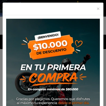
×
MENU
Inicio
Productos
Equipamiento
Para el piloto
Off-
Road
Antiparras
Antiparra Leatt Velocity 6.5 Iris