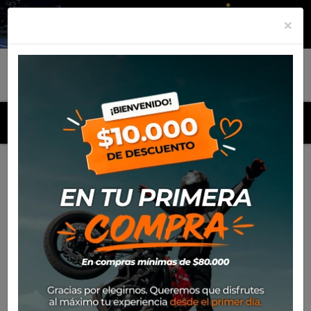
×
MENU
Inicio
Productos
Equipamiento
Guante Spidi
Rainwarrior 2