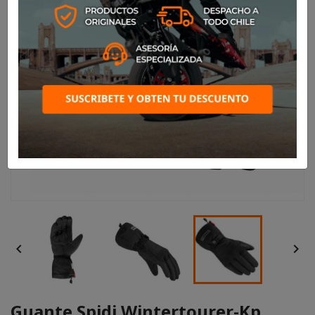


Guante Spidi Wintertourer-Kp