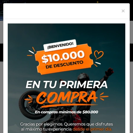
×
MENU
Inicio
Productos
Equipamiento
Guante Spidi
Wintertourer-Kp