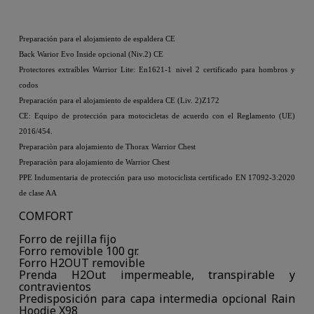
Preparación para el alojamiento de espaldera CE
Back Warior Evo Inside opcional (Niv.2) CE
Protectores extraíbles Warrior Lite: En1621-1 nivel 2 certificado para hombros y
codos
Preparación para el alojamiento de espaldera CE (Liv. 2)Z172
CE: Equipo de protección para motocicletas de acuerdo con el Reglamento (UE)
2016/454.
Preparaciòn para alojamiento de Thorax Warrior Chest
Preparaciòn para alojamiento de Warrior Chest
PPE Indumentaria de protección para uso motociclista certificado EN 17092-3:2020
de clase AA
COMFORT
Forro de rejilla fijo
Forro removible 100 gr.
Forro H2OUT removible
Prenda H2Out impermeable, transpirable y
contravientos
Predisposición para capa intermedia opcional Rain
Hoodie X98