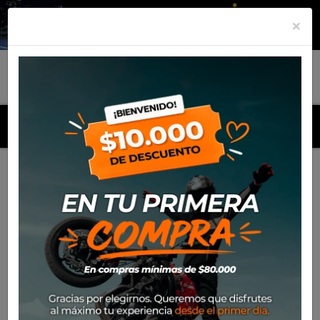
×
MENU
Inicio
Productos
Equipamiento
Chaqueta Spidi 4
Season V3
-36%