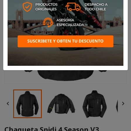


Chaqueta Spidi 4 Season V3