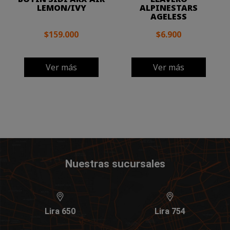
LEMON/IVY
ALPINESTARS
AGELESS
$159.000
$6.900
Ver más
Ver más
Nuestras sucursales
Lira 650
Lira 754