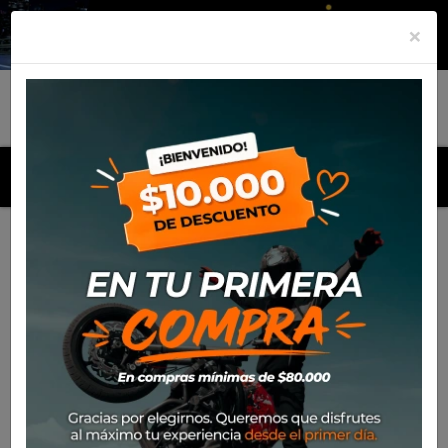
×
MENU
Inicio
Productos
Equipamiento
Chaqueta Spidi Dp
Progressive Leath
-32%