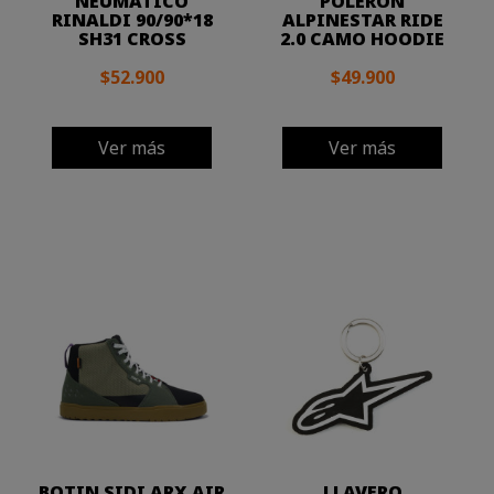
NEUMÁTICO
POLERON
RINALDI 90/90*18
ALPINESTAR RIDE
SH31 CROSS
2.0 CAMO HOODIE
$52.900
$49.900
Ver más
Ver más
BOTIN SIDI ARX AIR
LLAVERO