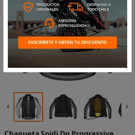


Chaqueta Spidi Dp Progressive