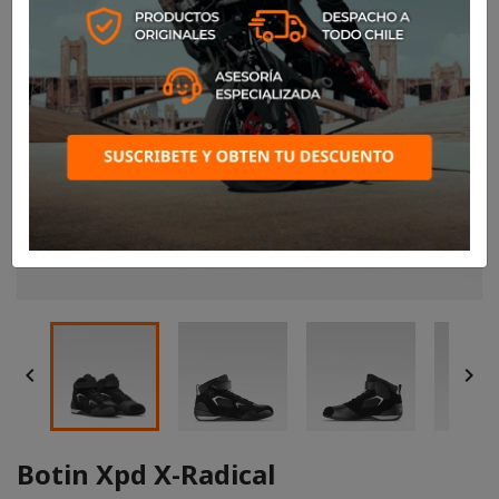


Botin Xpd X-Radical