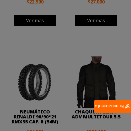
$22.900
$27.000
Ver más
Ver más
Financiamiento
NEUMÁTICO
CHAQUETA LEATT
RINALDI 90/90*21
ADV MULTITOUR 5.5
RMX35 CAP. B (54M)