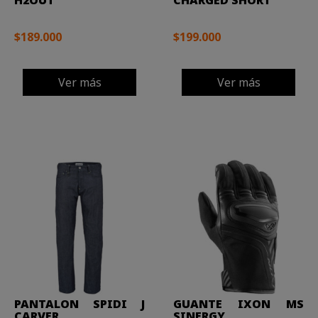
H2OUT
CHARGED SHORT
$189.000
$199.000
Ver más
Ver más
PANTALON SPIDI J
GUANTE IXON MS
CARVER
SINERGY