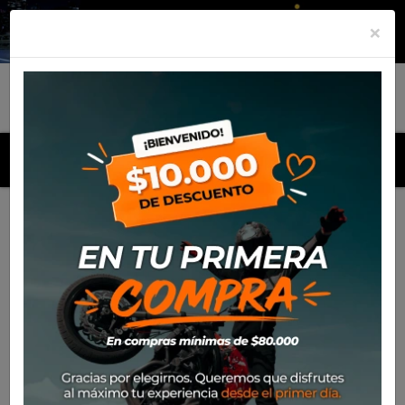
×
MENU
Inicio
Productos
Equipamiento
Botin Xpd X-Radical