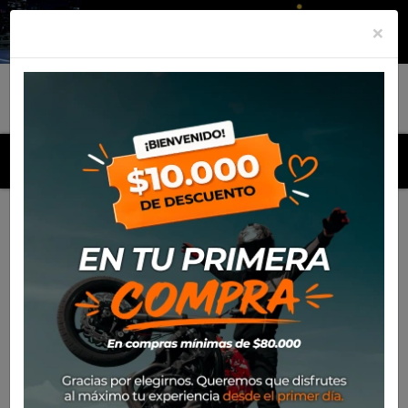
×
MENU
Inicio
Productos
Equipamiento
Pantalon Spidi RR Pro 2