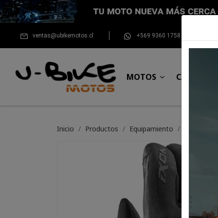
ventas@ubikemotos.cl
+569 9360 1758
MOTOS
CASCOS
Inicio
Productos
Equipamiento
Guante Ix