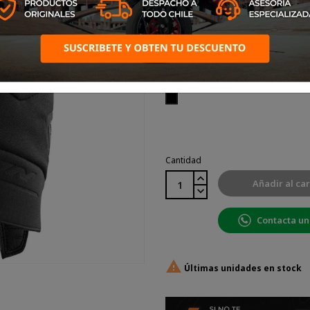
Talla: LG
Color: Negro
Negro
Cantidad
Añadir al car
Contacta un

Últimas unidades en stock