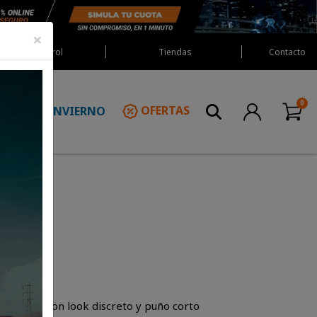
×
Red Castrol
Tiendas
Contacto
INVIERNO
OFERTAS
N
 2 Wp
mporada con look discreto y puño corto