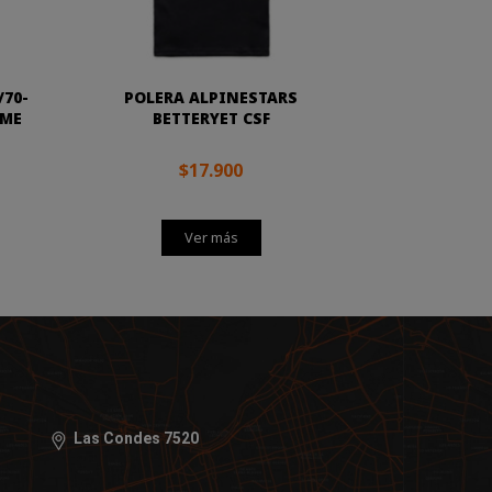
/70-
POLERA ALPINESTARS
EME
BETTERYET CSF
$17.900
Ver más
Las Condes 7520