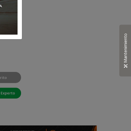
Mantenimiento
rito
 Experto