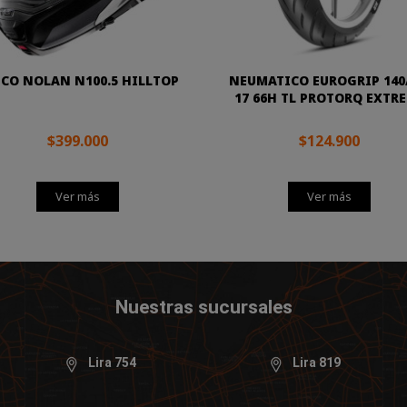
CO NOLAN N100.5 HILLTOP
NEUMATICO EUROGRIP 140
17 66H TL PROTORQ EXTR
$399.000
$124.900
Ver más
Ver más
Nuestras sucursales
Lira 754
Lira 819