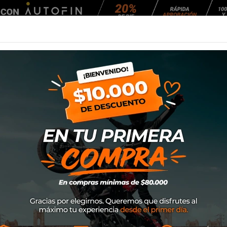
Agendar Mantención
EQUIPAMIENTO
NEUMÁTICOS
MANTENCIÓ
on Mig 2 Wp
Guante Ixon Mig
SKU
3001110961001
$79.000
Mig 2 WP
Guante roadster de media te