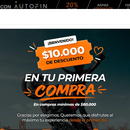
Agendar Mantención
EQUIPAMIENTO
NEUMÁTICOS
MANTENCIÓ
xon Striker 2 Lady
Chaqueta Ixon St
SKU
1001020851067
$219.000