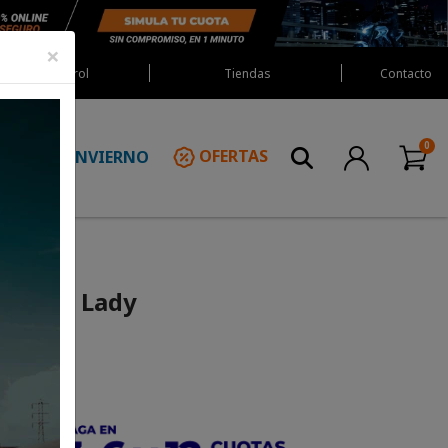
×
Red Castrol
Tiendas
Contacto
INVIERNO
OFERTAS
N
riker 2 Lady