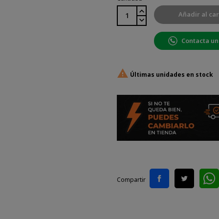
Añadir al car
Contacta un

Últimas unidades en stock
Compartir