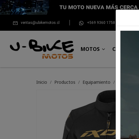
ventas@ubikemotos.cl
+569 9360 1758
MOTOS
CASCOS
Inicio
Productos
Equipamiento
Chaqueta I