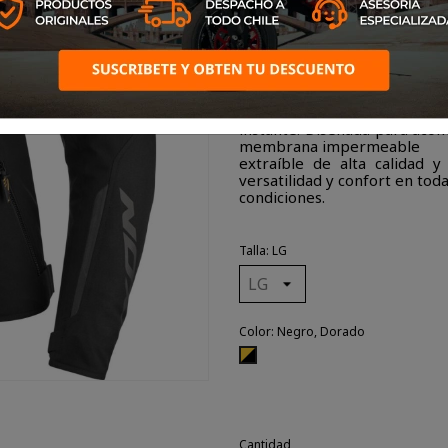
La STRIKER 2 LADY marca la 
la colección IXON. Con sus
líneas definidas y su dise
chaqueta roadster te conquist
instante. Diseñada para acom
membrana impermeable
extraíble de alta calidad 
versatilidad y confort en toda
condiciones.
Talla: LG
Color: Negro, Dorado
Negro,
Dorado
Cantidad