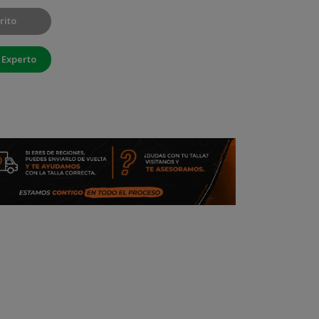
rito
 Experto