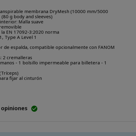
y transpirable membrana DryMesh (10000 mm/5000
 (80 g body and sleeves)
interior: Malla suave
 removible
on la EN 17092-3:2020 norma
, Type A Level 1
ctor de espalda, compatible opcionalmente con FANOM
s: 2 cremalleras
as manos - 1 bolsillo impermeable para billetera - 1
(Tríceps)
ara fijar al cinturón
e opiniones
