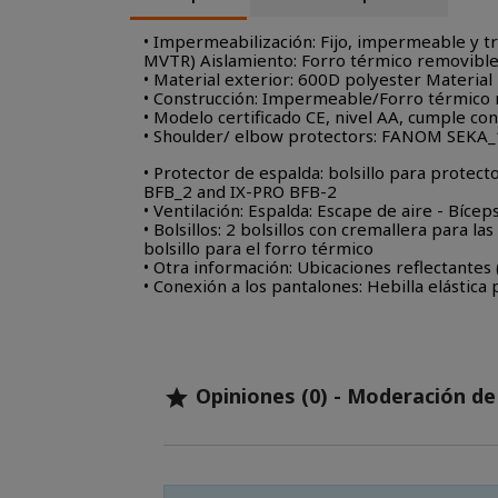
• Impermeabilización: Fijo, impermeable 
MVTR) Aislamiento: Forro térmico removible
• Material exterior: 600D polyester Material 
• Construcción: Impermeable/Forro térmico
• Modelo certificado CE, nivel AA, cumple c
• Shoulder/ elbow protectors: FANOM SEKA_1
• Protector de espalda: bolsillo para prote
BFB_2 and IX-PRO BFB-2
• Ventilación: Espalda: Escape de aire - Bícep
• Bolsillos: 2 bolsillos con cremallera para l
bolsillo para el forro térmico
• Otra información: Ubicaciones reflectantes 
• Conexión a los pantalones: Hebilla elástica p
Opiniones (0) - Moderación d
