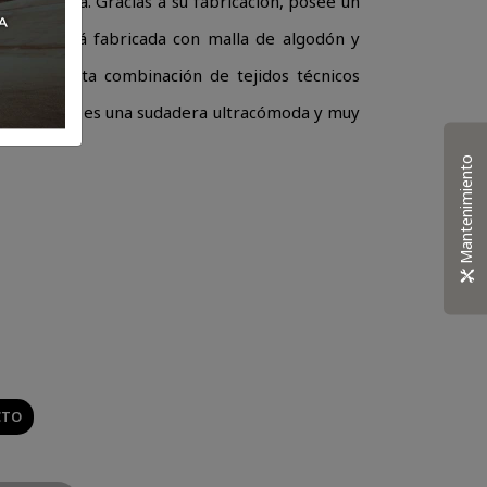
vida diaria. Gracias a su fabricación, posee un
WN L está fabricada con malla de algodón y
 y
nterior. Esta combinación de tejidos técnicos
n
El resultado es una sudadera ultracómoda y muy
Mantenimiento
CTO