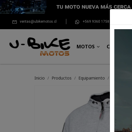
ventas@ubikemotos.cl
+569 9360 1758
MOTOS
CASCOS
Inicio
Productos
Equipamiento
Chaqueta 