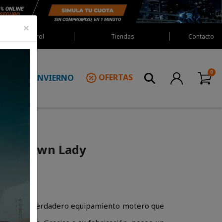
×
Red Castrol
Tiendas
Contacto
INVIERNO
OFERTAS
N
ouchdown Lady
ta de un verdadero equipamiento motero que