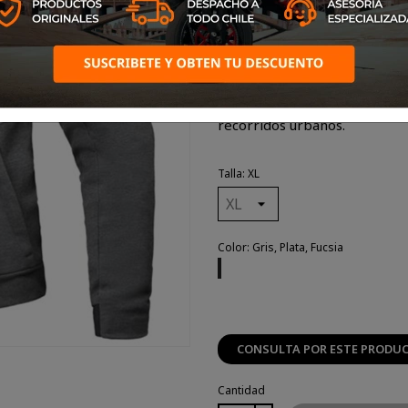
sudadera con capucha para la 
nivel de comodidad
impresionante. La TOUCHDO
poliéster en la parte exterior
con soft mesh en la parte i
ofrece una óptima protecció
sin añadir peso ni volumen. 
agradable de llevar en los
recorridos urbanos.
Talla: XL
Color: Gris, Plata, Fucsia
Gris,
Plata,
Fucsia
CONSULTA POR ESTE PRODU
Cantidad