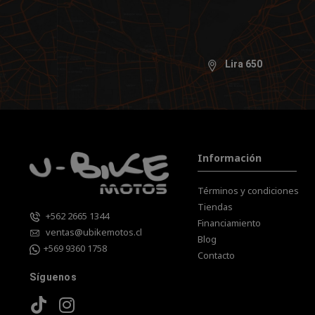
Lira 650
Información
Términos y condiciones
Tiendas
+562 2665 1344
Financiamiento
ventas@ubikemotos.cl
Blog
+569 9360 1758
Contacto
Síguenos