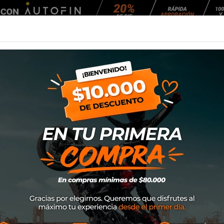
Agendar Mantención
EQUIPAMIENTO
NEUMÁTICOS
MANTENCIÓ
Ixon Touchdown Lady
Chaqueta Ixon T
SKU
1001020684056
$199.000
Con la TOUCHDOWN L, disfru
posee el look de una