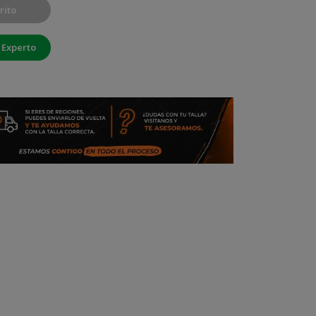
rito
 Experto