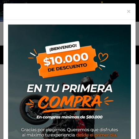
×
MENU
Inicio
Productos
Equipamiento
Bota Xpd Xp-Mode
H2Out