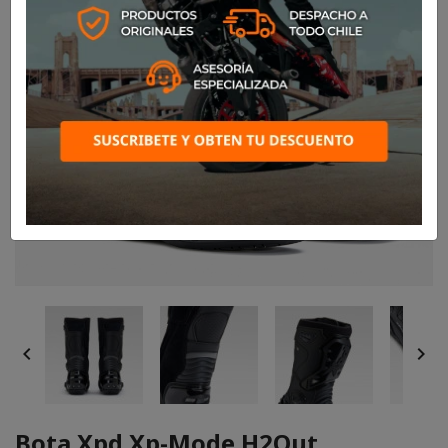


Bota Xpd Xp-Mode H2Out