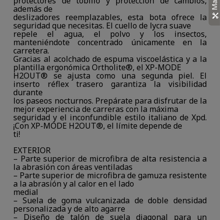
protectores de tobillo y protección de cambios,
además de
deslizadores reemplazables, esta bota ofrece la
seguridad que necesitas. El cuello de lycra suave
repele el agua, el polvo y los insectos,
manteniéndote concentrado únicamente en la
carretera.
Gracias al acolchado de espuma viscoelástica y a la
plantilla ergonómica Ortholite®, el XP-MODE
H2OUT® se ajusta como una segunda piel. El
inserto réflex trasero garantiza la visibilidad
durante
los paseos nocturnos. Prepárate para disfrutar de la
mejor experiencia de carreras con la máxima
seguridad y el inconfundible estilo italiano de Xpd.
¡Con XP-MODE H2OUT®, el límite depende de
ti!
EXTERIOR
– Parte superior de microfibra de alta resistencia a
la abrasión con áreas ventiladas
– Parte superior de microfibra de gamuza resistente
a la abrasión y al calor en el lado
medial
– Suela de goma vulcanizada de doble densidad
personalizada y de alto agarre
– Diseño de talón de suela diagonal para un