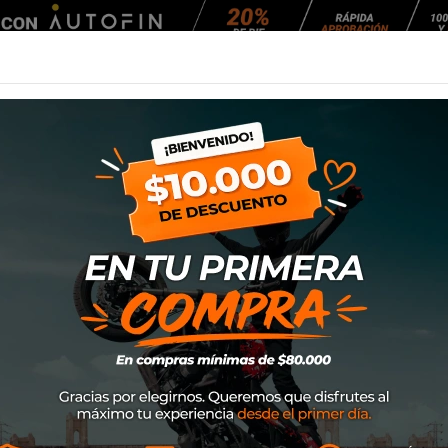
Agendar Mantención
EQUIPAMIENTO
NEUMÁTICOS
MANTENCIÓ
 Moto Way H2Out
Botin Xpd Moto 
Marca
XPD
SKU
S127512
$199.000
MOTO WAY H2OUT® Perfecto pa