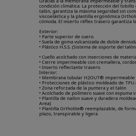
Gracias a la membrana impermeable y trans
condición climática. La protección del tobill
talón, garantiza la máxima seguridad sin co
viscoelástica y la plantilla ergonómica Orth
cómoda. El inserto réflex trasero garantiza l
Exterior:
• Parte superior de cuero.
• Suela de goma vulcanizada de doble densida
• Plástico H.S.S. (Sistema de soporte del taló
• Cuello acolchado con inserciones de materi
• Cierre impermeable con cremallera, cordon
• Inserto reflectante trasero.
Interior:
• Membrana tubular H2OUT® impermeable y
• Protecciones de plástico moldeado de TPU e
• Zona reforzada de la puntera y el talón
• Acolchado de polímero suave con espuma vi
• Plantilla de nailon suave y duradera moldeada
Area)
• Plantilla Ortholite® reemplazable, de for
plazo, transpirable y ligera