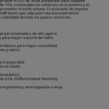
pirable H2OUT®, estás preparado para cualquier
o de TPU, combinada con refuerzos en la puntera y el
mprometer el estilo urbano. El acolchado de espuma
olite® hacen que cada paso sea una experiencia
a visibilidad durante los paseos nocturnos.
d personalizada y de alto agarre.
n) para mayor soporte del talón.
al elástico para mayor comodidad.
es y velcro.
 transpirable
n el tobillo
scoelástica
 D.F.A. (Differentiated Flexibility
ma ergonómica, amortiguación a largo