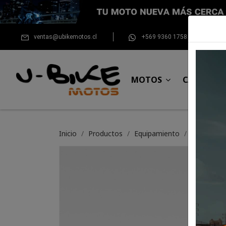
ventas@ubikemotos.cl
+569 9360 1758
MOTOS
CASCOS
Inicio
Productos
Equipamiento
Botin Xpd