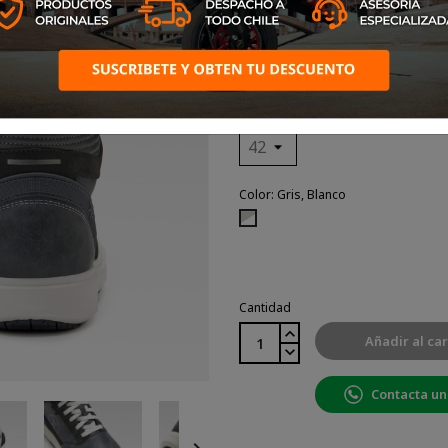
Las zapatillas
urbanas MOTO WAY H2OUT® 
viven su pasión por el
motociclismo sin sacrificar el 
Talla: 42
Color: Gris, Blanco
Gris,
Blanco
Cantidad
Añadir al car
Contacta un