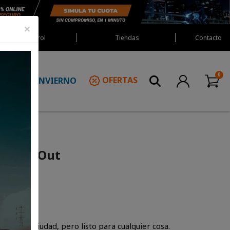
×
Red Castrol
Tiendas
Contacto
INVIERNO
OFERTAS
N
Way H2Out
ra la ciudad, pero listo para cualquier cosa.