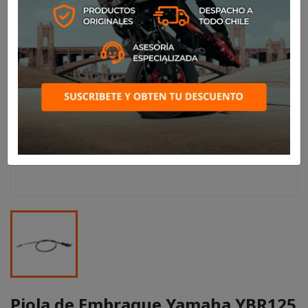
Piola de Embrague Yamaha YBR125