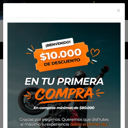
×
MENU
Inicio
Productos
Mantención
Repuestos
Piola de
Embrague Yamaha YBR125