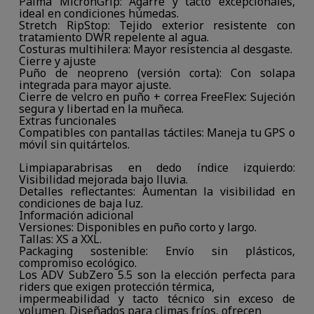
Palma MicronGrip: Agarre y tacto excepcionales,
ideal en condiciones húmedas.
Stretch RipStop: Tejido exterior resistente con
tratamiento DWR repelente al agua.
Costuras multihilera: Mayor resistencia al desgaste.
Cierre y ajuste
Puño de neopreno (versión corta): Con solapa
integrada para mayor ajuste.
Cierre de velcro en puño + correa FreeFlex: Sujeción
segura y libertad en la muñeca.
Extras funcionales
Compatibles con pantallas táctiles: Maneja tu GPS o
móvil sin quitártelos.
Limpiaparabrisas en dedo índice izquierdo:
Visibilidad mejorada bajo lluvia.
Detalles reflectantes: Aumentan la visibilidad en
condiciones de baja luz.
Información adicional
Versiones: Disponibles en puño corto y largo.
Tallas: XS a XXL.
Packaging sostenible: Envío sin plásticos,
compromiso ecológico.
Los ADV SubZero 5.5 son la elección perfecta para
riders que exigen protección térmica,
impermeabilidad y tacto técnico sin exceso de
volumen. Diseñados para climas fríos, ofrecen