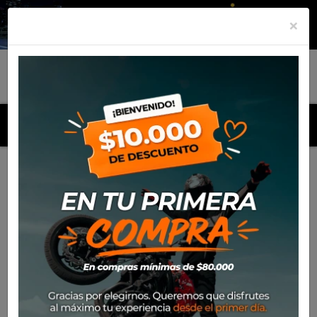
×
MENU
Inicio
Productos
Equipamiento
Para el piloto
Calle
Guantes
Guante Leatt Adv Subzero 5.5