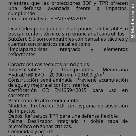
mientras que las protecciones 3DF y TPR ofrecen
Mantenimiento
una defensa avanzada frente a impactos,
cumpliendo
con la normativa CE EN13594:2015.
Diseñados para quienes usan puños calefactables o
buscan confort térmico sin renunciar al control, los
SubZero 5.5 son compatibles con pantallas táctiles y
cuentan con prácticos detalles como
limpiaparabrisas integrado y elementos
reflectantes.
Características técnicas principales
Impermeables y transpirables: Membrana
HydraDri® EVO – 20.000 mm / 20.000 g/m².
Construcción semilaminada: Previene acumulación
de agua y mejora el confort interior.
Certificación CE: EN13594:2015 para uso en
carretera.
Protección de alto rendimiento
Nudillos: Protección 3DF con espuma de absorción
de impactos.
Dedos: Refuerzos TPR para una defensa flexible.
Palma: Deslizador integrado + doble capa de
microfibra en zonas críticas.
Comodidad y agarre