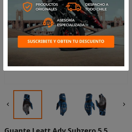


Guante Leatt Adv Subzero 5.5