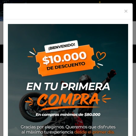
×
MENU
Inicio
Productos
Mantención
Kit mantenimiento
KIT DE MANTENIMIENTO 3L YAMALUBE 15W50 FULL+
FILTRO
Pack