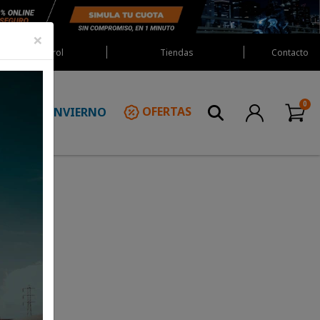
×
Red Castrol
Tiendas
Contacto
INVIERNO
OFERTAS
N
 Cap