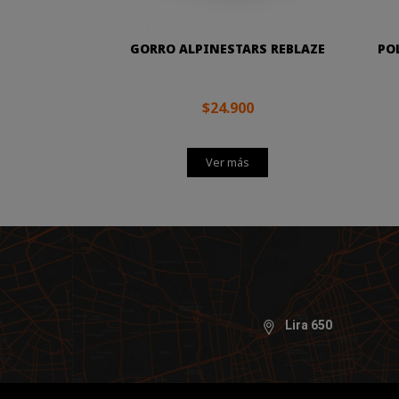
GORRO ALPINESTARS REBLAZE
PO
$24.900
Ver más
Lira 650