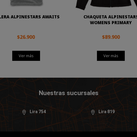
LERA ALPINESTARS AWAITS
CHAQUETA ALPINESTAR
WOMENS PRIMARY
$26.900
$89.900
Ver más
Ver más
Nuestras sucursales
Lira 754
Lira 819