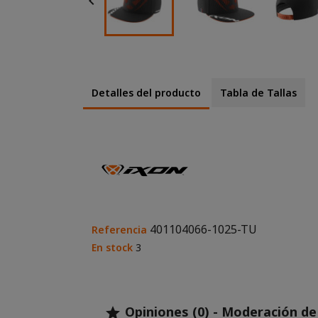

Detalles del producto
Tabla de Tallas
401104066-1025-TU
Referencia
En stock
3
Opiniones (0) - Moderación d
