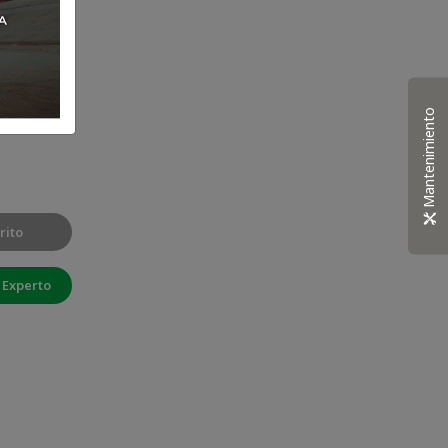
Mantenimiento
rito
 Experto