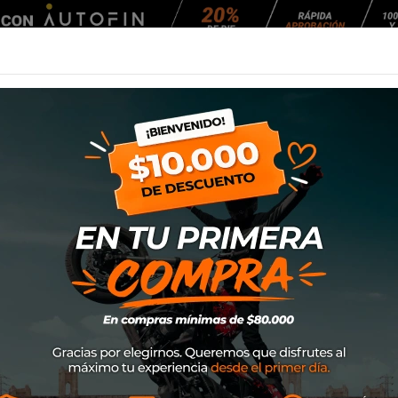
Agendar Mantención
EQUIPAMIENTO
NEUMÁTICOS
MANTENCIÓ
oto
Lifestyle
Gorro Ixon Sunny Cap
Gorro Ixon Sunny
SKU
401104066
$34.900
Gorro Ixon Sunny