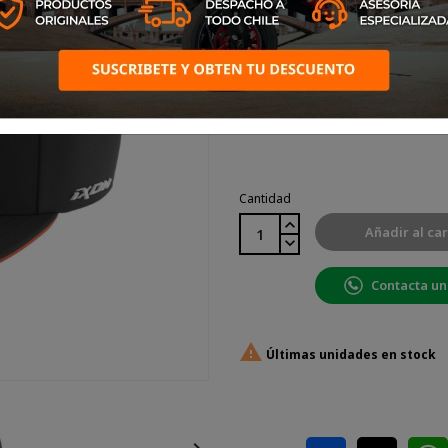
Talla: TU
Color: Negro, Blanco, Naranjo
Negro,
Blanco,
Naranjo
Cantidad
Añadir al car
Contacta un

Últimas unidades en stock