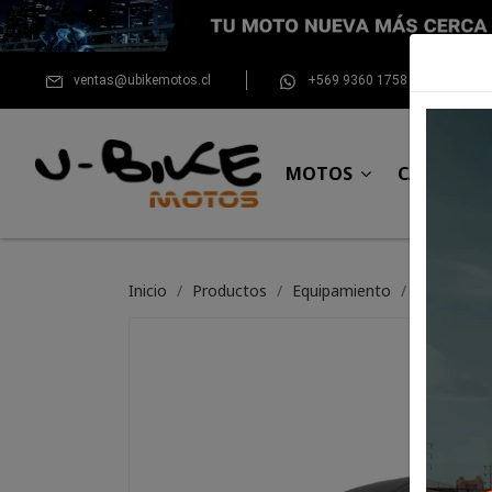
ventas@ubikemotos.cl
+569 9360 1758
MOTOS
CASCOS
Inicio
Productos
Equipamiento
Para el pil