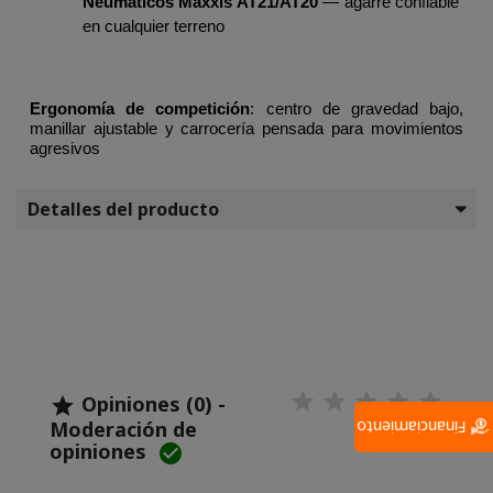
Neumáticos Maxxis AT21/AT20
 — agarre confiable 
en cualquier terreno
Ergonomía de competición
: centro de gravedad bajo,
manillar ajustable y carrocería pensada para movimientos
agresivos
Detalles del producto
Opiniones (0) -

Moderación de
Financiamiento
opiniones
