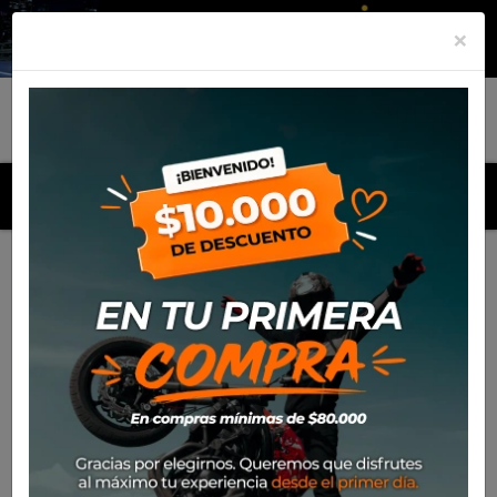
×
MENU
Inicio
Productos
Motos
Yamaha YFZ-450R SE