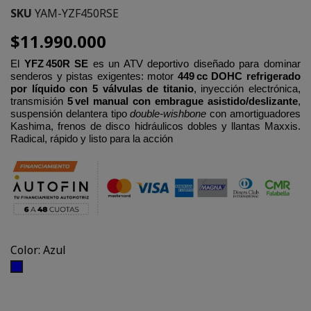
SKU
YAM-YZF450RSE
$11.990.000
El
YFZ 450R SE
es un ATV deportivo diseñado para dominar
senderos y pistas exigentes: motor
449 cc DOHC refrigerado
por líquido con 5 válvulas de titanio
, inyección electrónica,
transmisión
5 vel manual con embrague asistido/deslizante
,
suspensión delantera tipo
double‑wishbone
con amortiguadores
Kashima, frenos de disco hidráulicos dobles y llantas Maxxis.
Radical, rápido y listo para la acción
Color: Azul
Azul