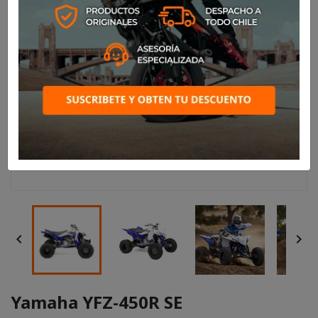


Yamaha YFZ-450R SE