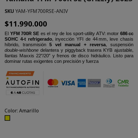
SKU
YAM-YFM700RSE-ANIV
$11.990.000
El
YFM 700R SE
es el rey de los sport-utility ATV: motor
686 cc
SOHC 4‑t refrigerado
, inyección YFI de 44 mm, leve chasis
híbrido, transmisión
5 vel manual + reversa
, suspensión
double-wishbone
delantera y piggyback trasera KYB ajustable,
llantas Maxxis 22″/20″ y frenos de disco hidráulico. Listo para
dominar rutas exigentes con precisión y fuerza
Color: Amarillo
Amarillo