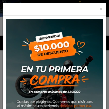
×
MENU
Inicio
Productos
Motos
Yamaha YFM-700R SE (Grizzly)
2025