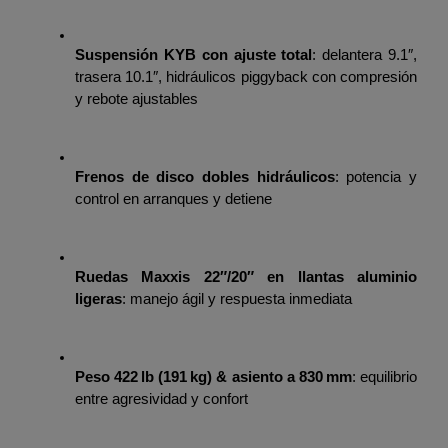
Suspensión KYB con ajuste total
: delantera 9.1″, 
trasera 10.1″, hidráulicos piggyback con compresión 
y rebote ajustables
Frenos de disco dobles hidráulicos
: potencia y 
control en arranques y detiene
Ruedas Maxxis 22″/20″ en llantas aluminio 
ligeras
: manejo ágil y respuesta inmediata
Peso 422 lb (191 kg) & asiento a 830 mm
: equilibrio 
entre agresividad y confort