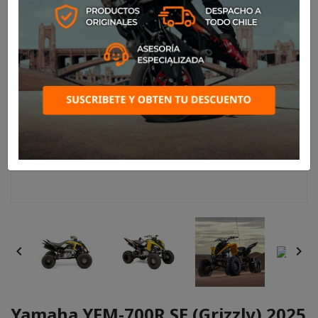


Yamaha YFM-700R SE (Grizzly) 2025