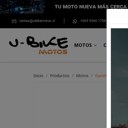
ventas@ubikemotos.cl
+569 9360 1758
MOTOS
CASCOS
Inicio
Productos
Motos
Euromot Vintage