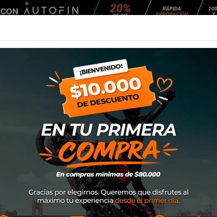
Agendar Mantención
EQUIPAMIENTO
NEUMÁTICOS
MANTENCIÓ
 Café 150
Euromot Vintage 
SKU
EUR-VIN150
$1.549.000
Precio con bono (TODO ME
$ 1.599.000 Precio no