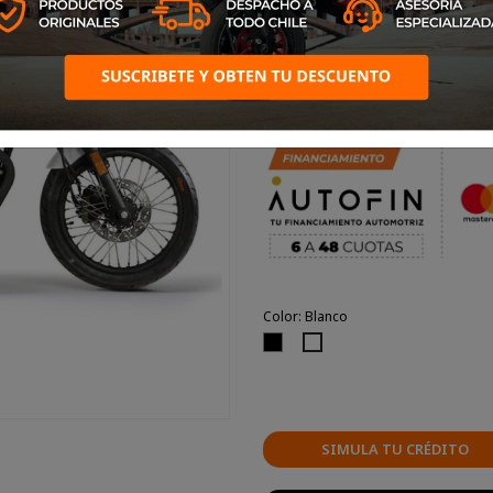
Una moto que combina estilo re
se inician en el mundo de la
excelente autonomía, frenos de
y un diseño que te hará destac
que no quieren pasar desaperci
Color: Blanco
Negro
Blanco
SIMULA TU CRÉDITO