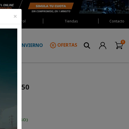
×
Red Castrol
Tiendas
Contacto
INVIERNO
OFERTAS
N
Café 150
DIO DE PAGO)
rmal