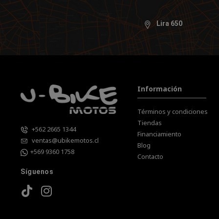
Lira 650
Información
Términos y condiciones
Tiendas
+562 2665 1344
Financiamiento
ventas@ubikemotos.cl
Blog
+569 9360 1758
Contacto
Síguenos