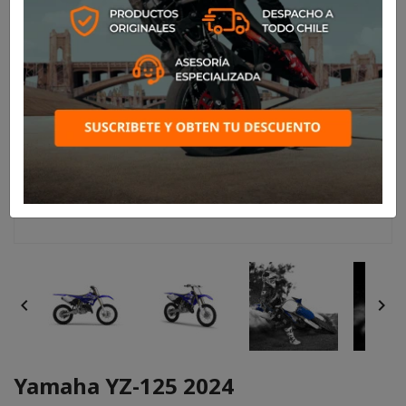


Yamaha YZ-125 2024