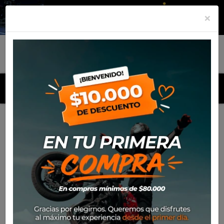
×
MENU
Inicio
Productos
Motos
Yamaha YZ-125 2024