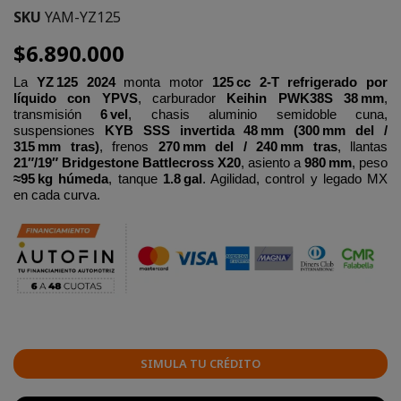
SKU
YAM-YZ125
$6.890.000
La
YZ 125 2024
monta motor
125 cc 2‑T refrigerado por
líquido con YPVS
, carburador
Keihin PWK38S 38 mm
,
transmisión
6 vel
, chasis aluminio semidoble cuna,
suspensiones
KYB SSS invertida 48 mm (300 mm del /
315 mm tras)
, frenos
270 mm del / 240 mm tras
, llantas
21″/19″ Bridgestone Battlecross X20
, asiento a
980 mm
, peso
≈95 kg húmeda
, tanque
1.8 gal
. Agilidad, control y legado MX
en cada curva.
SIMULA TU CRÉDITO