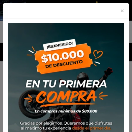
×
MENU
Inicio
Productos
Motos
Haojue NEW DR300