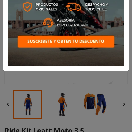


Ride Kit Leatt Moto 3.5