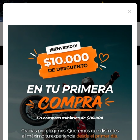
×
MENU
Inicio
Productos
Equipamiento
Para el piloto
Off-
Road
Ride Kit Leatt Moto 3.5