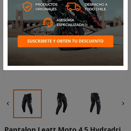


Pantalon Leatt Moto 4.5 Hydradri