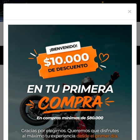
×
MENU
Inicio
Productos
Equipamiento
Para el piloto
Off-
Road
Pantalones
Pantalon Leatt Moto 4.5 Hydradri
-20%