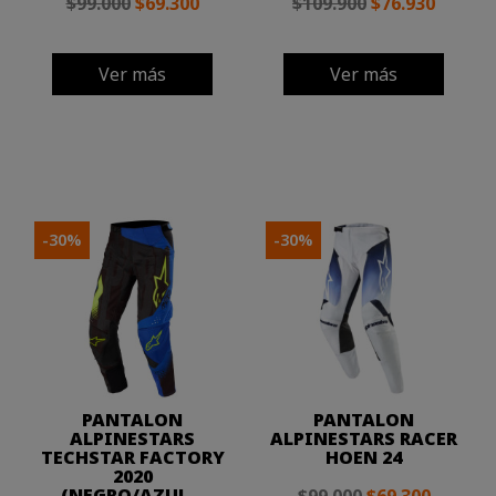
$99.000
$69.300
$109.900
$76.930
Ver más
Ver más
-30%
-30%
PANTALON
PANTALON
ALPINESTARS
ALPINESTARS RACER
TECHSTAR FACTORY
HOEN 24
2020
(NEGRO/AZUL...