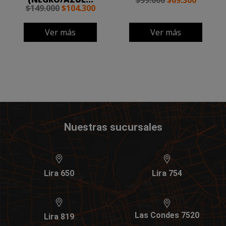
$99.000
$69.300
$149.000
$104.300
Ver más
Ver más
Nuestras sucursales
Lira 650
Lira 754
Las Condes 7520
Lira 819