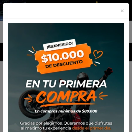
×
MENU
Inicio
Productos
Equipamiento
Para el piloto
Off-
Road
Pantalones
Pantalon Leatt Moto 4.5