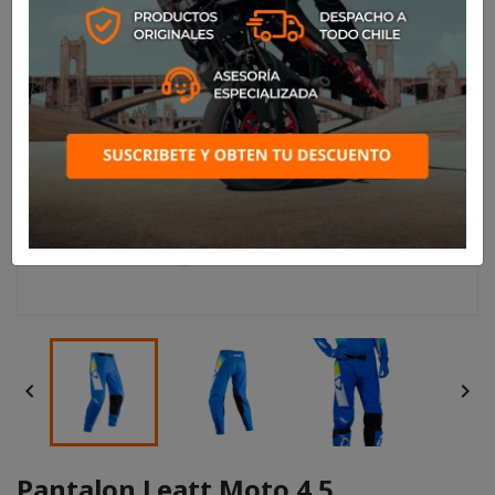


Pantalon Leatt Moto 4.5