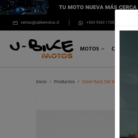
ventas@ubikemotos.cl
+569 9360 1758
MOTOS
CASCOS
Inicio
Productos
Steel Rack SW Motech BMW