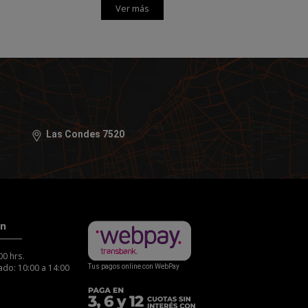
Ver más
Las Condes 7520
ón
00 hrs.
do: 10:00 a 14:00
Tus pagos online con WebPay