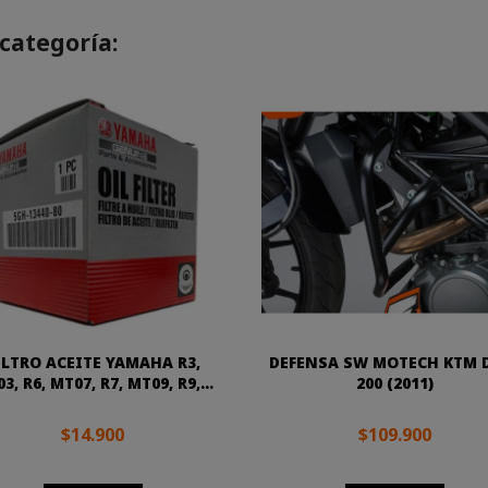
categoría:
ILTRO ACEITE YAMAHA R3,
DEFENSA SW MOTECH KTM 
3, R6, MT07, R7, MT09, R9,...
200 (2011)
$14.900
$109.900