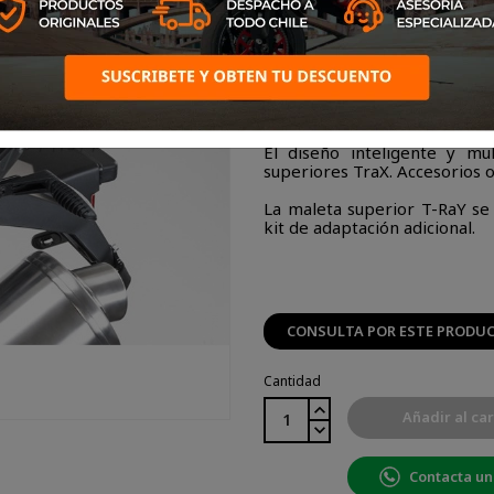
El alto funcional y elegante
acero resistente, integrado y 
El diseño inteligente y mul
superiores TraX. Accesorios o
La maleta superior T-RaY se
kit de adaptación adicional.
CONSULTA POR ESTE PRODU
Cantidad
Añadir al car
Contacta un