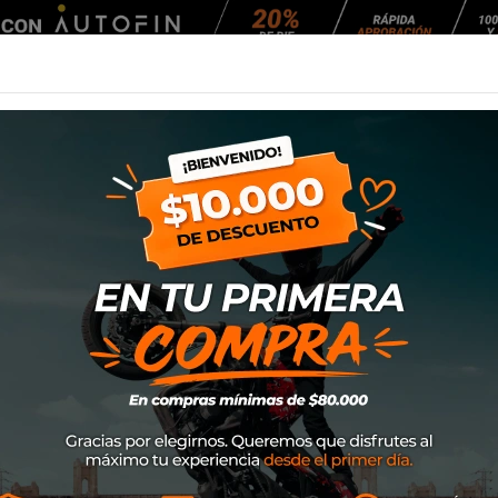
Agendar Mantención
EQUIPAMIENTO
NEUMÁTICOS
MANTENCIÓ
 F800 y 650 GS (2008-16)
Steel Rack SW Mo
(2008-16)
SKU
GPT.07.558.20003/B
$79.000