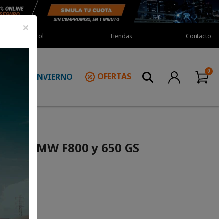
×
Red Castrol
Tiendas
Contacto
INVIERNO
OFERTAS
N
tech BMW F800 y 650 GS