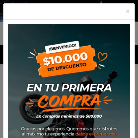
×
MENU
Inicio
Productos
Cubre Puños SW Motech Kobra Honda
XL 600, 650 y 700 V