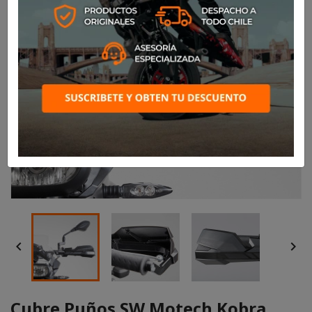


Cubre Puños SW Motech Kobra