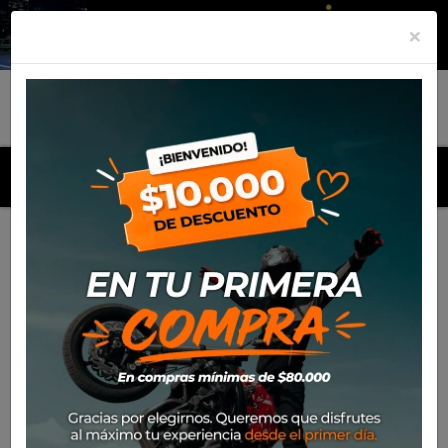
×
MENU
Inicio
Productos
Mica Antiparra Progrip 3121 (Niño)