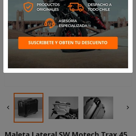


Maleta Lateral SW Motech Trax 45