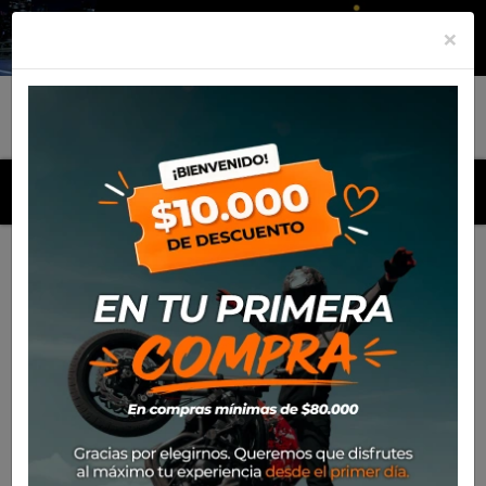
×
MENU
Inicio
Productos
Maleta Lateral SW Motech Trax 45
Adventure (Izquierda)