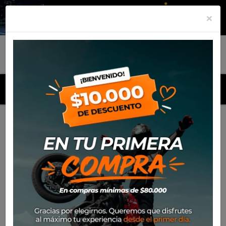
×
MENU
Inicio
Productos
Maleta Lateral SW Motech Trax 45
Adventure (Derecha)