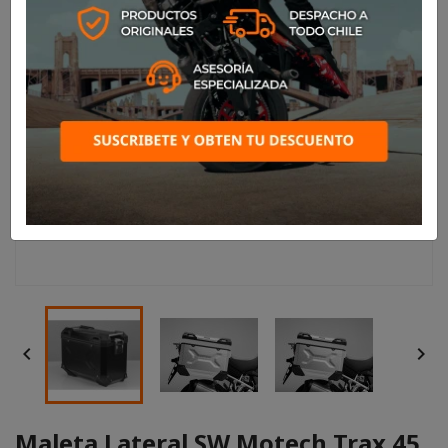


Maleta Lateral SW Motech Trax 45