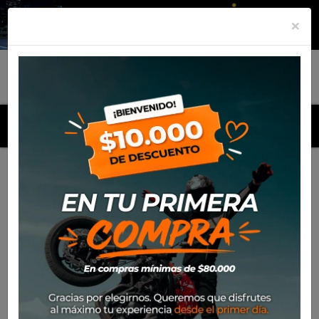
×
MENU
Inicio
Productos
Polera de niño Alpinestars Kid Ride 2.0