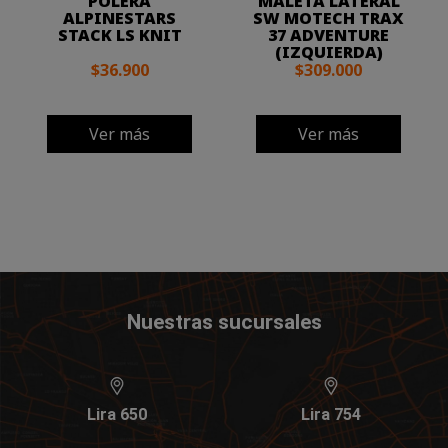
POLERA
MALETA LATERAL
ALPINESTARS
SW MOTECH TRAX
STACK LS KNIT
37 ADVENTURE
(IZQUIERDA)
$36.900
$309.000
Ver más
Ver más
Nuestras sucursales
Lira 650
Lira 754