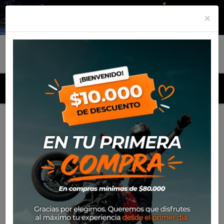
×
MENU
Inicio
Productos
Antiparra Progrip 3201FL (Azul)