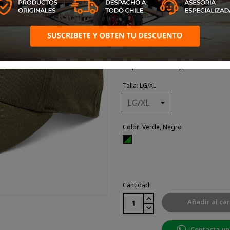
98% Algodón / 2% Poliuretano 83% Ac
Visera curva con corona estructurad
Tejido principal de sarga elástica co
Bordado de logotipo lineal 3D
Etiquetado interno y posterior
Talla: LG/XL
Color: Verde, Negro
Verde,
Negro
Cantidad
Añadir al car
Contacta un