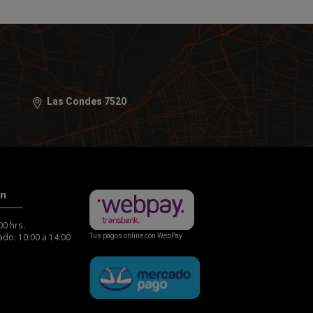
Las Condes 7520
ón
00 hrs.
do: 10:00 a 14:00
Tus pagos online con WebPay