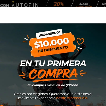
Agendar Mantención
EQUIPAMIENTO
NEUMÁTICOS
MANTENCIÓ
t
Gorro Alpinestars
SKU
1230-81005
$24.900