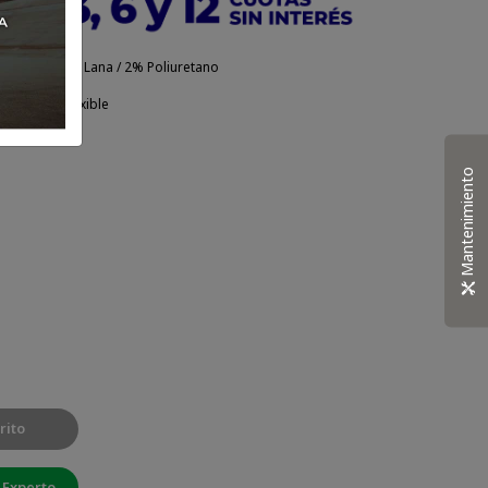
rílico / 15% Lana / 2% Poliuretano
a.
n espalda flexible
Mantenimiento
rito
 Experto