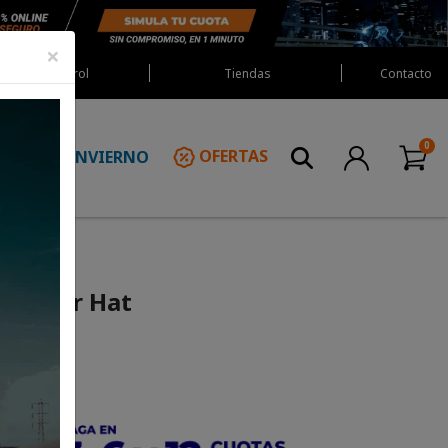
×
Red Castrol
Tiendas
Contacto
INVIERNO
OFERTAS
N
 Linear Hat