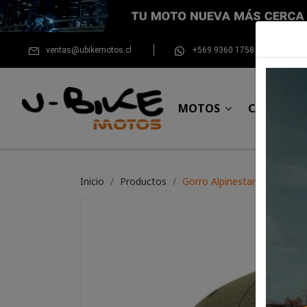
ventas@ubikemotos.cl
+569 9360 1758
MOTOS
CASCOS
Inicio
Productos
Gorro Alpinestars Linear Ha