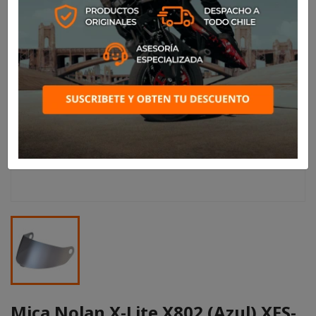
Mica Nolan X-Lite X802 (Azul) XFS-