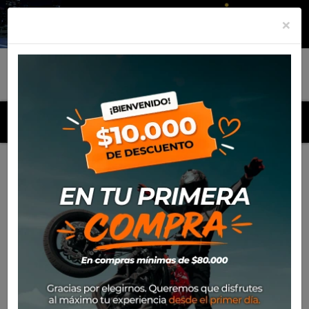
×
MENU
Inicio
Productos
Mica Nolan X-Lite X802 (Azul) XFS-02/SR-
NFR/2ACT Convex