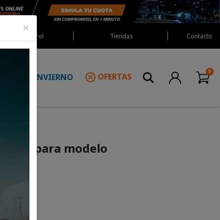
×
Red Castrol
Tiendas
Contacto
INVIERNO
OFERTAS
N
rogrip para modelo
rillo)