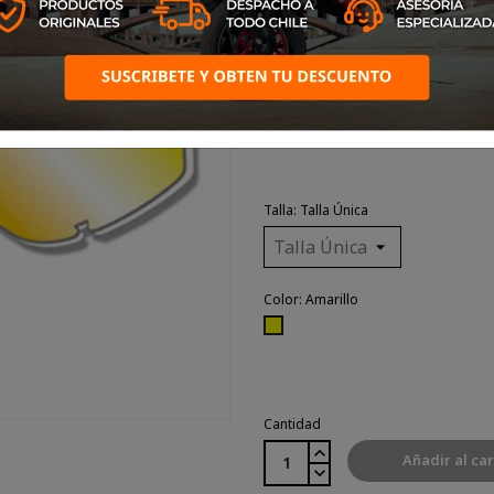
Mica de repuesto adecuadas
3303FL
Talla: Talla Única
Color: Amarillo
Amarillo
Cantidad
Añadir al car