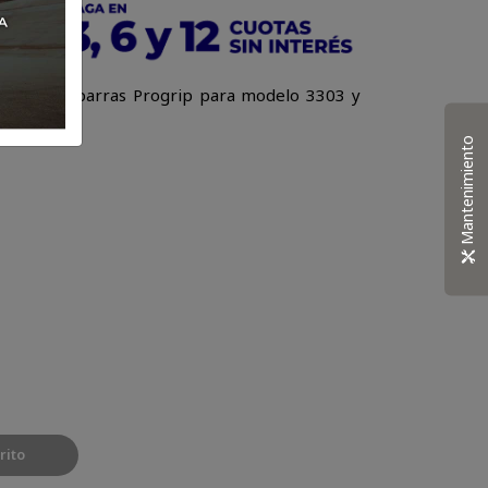
 para antiparras Progrip para modelo 3303 y
Mantenimiento
rito