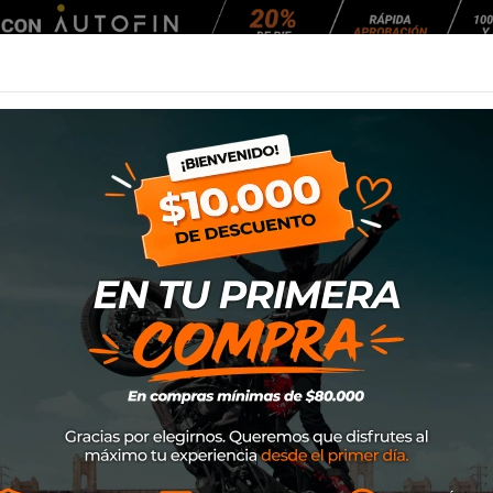
Agendar Mantención
EQUIPAMIENTO
NEUMÁTICOS
MANTENCIÓ
a modelo 3303/3303FL (Amarillo)
Mica Antiparra P
3303/3303FL (Ama
SKU
17-1016
$26.900