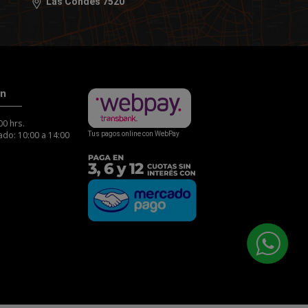
Las Condes 7520
ón
00 hrs.
do: 10:00 a 14:00
Tus pagos online con WebPay