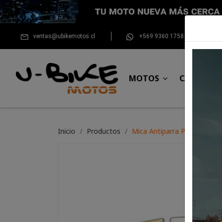
ventas@ubikemotos.cl
+569 9360 1758
MOTOS
CASCOS
Inicio
Productos
Mica Antiparra Progrip par