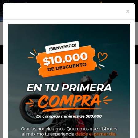
×
MENU
Inicio
Productos
Filtro de aceite Bikemaster para
Kawasaki KX250F/RMZ250 (2004-12)