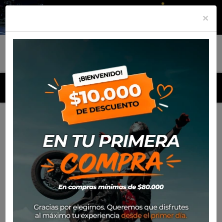
×
MENU
Inicio
Productos
Protector de espalda Nucleon
Alpinestars KR-1 Back