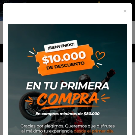
×
MENU
Inicio
Productos
Aceite Champion Moto HP Mineral 4T
20W50 Multi (1lt)