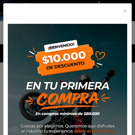
×
MENU
Inicio
Productos
Gorro Alpinestars Ageless Mesh Delta