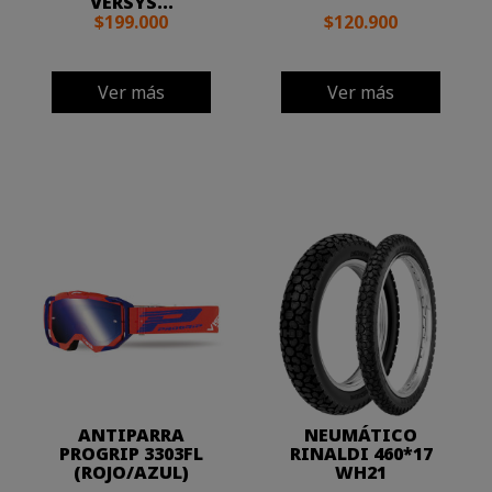
VERSYS...
$199.000
$120.900
Ver más
Ver más
ANTIPARRA
NEUMÁTICO
PROGRIP 3303FL
RINALDI 460*17
(ROJO/AZUL)
WH21